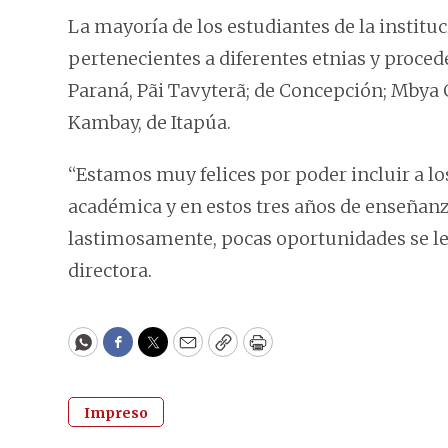
La mayoría de los estudiantes de la institu
pertenecientes a diferentes etnias y proced
Paraná, Pãi Tavyterã; de Concepción; Mbya
Kambay, de Itapúa.
“Estamos muy felices por poder incluir a l
académica y en estos tres años de enseñanz
lastimosamente, pocas oportunidades se les
directora.
WhatsApp
Facebook
Twitter
Email
Copy
Print
Impreso