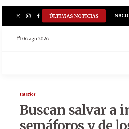
NACI
ÚLTIMAS NOTICIAS
twitter
instagram
facebook
tiktok
youtube
spotify
06 ago 2026
Interior
Buscan salvar a i
semáforos y de lo