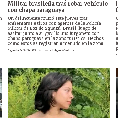
Militar brasileña tras robar vehículo
con chapa paraguaya
n
Un delincuente murió este jueves tras
U
enfrentarse a tiros con agentes de la Policía
p
Militar de
Foz de Yguazú
,
Brasil
, luego de
P
asaltar junto a su gavilla una furgoneta con
l
chapa paraguaya en la zona turística. Hechos
m
como estos se registran a menudo en la zona.
f
p
·
Agosto 6, 2026 02:24 p. m.
Edgar Medina
A