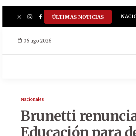
NACI
ÚLTIMAS NOTICIAS
twitter
instagram
facebook
tiktok
youtube
spotify
06 ago 2026
Nacionales
Brunetti renuncia
Educación para d