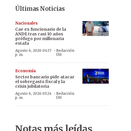
Últimas Noticias
Nacionales
Cae ex funcionario de la
ANDE tras casi 10 años
prófugo por millonaria
estafa
·
Agosto 6, 2026 04:37
Redacción
p. m.
ÚH
Economía
Sector bancario pide atacar
el sobregasto fiscal y la
crisis jubilatoria
·
Agosto 6, 2026 03:24
Redacción
p. m.
ÚH
Notas más leídas