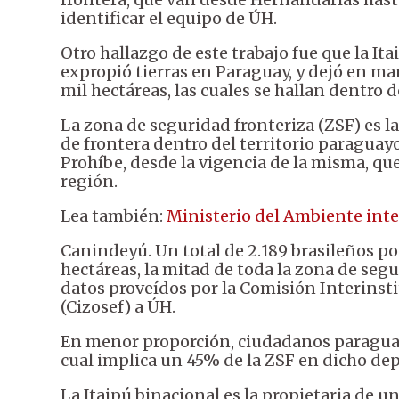
identificar el equipo de ÚH.
Otro hallazgo de este trabajo fue que la Itai
expropió tierras en Paraguay, y dejó en ma
mil hectáreas, las cuales se hallan dentro d
La zona de seguridad fronteriza (ZSF) es la
de frontera dentro del territorio paraguayo
Prohíbe, desde la vigencia de la misma, qu
región.
Lea también:
Ministerio del Ambiente int
Canindeyú. Un total de 2.189 brasileños po
hectáreas, la mitad de toda la zona de seg
datos proveídos por la Comisión Interinst
(Cizosef) a ÚH.
En menor proporción, ciudadanos paraguayo
cual implica un 45% de la ZSF en dicho d
La Itaipú binacional es la propietaria de 