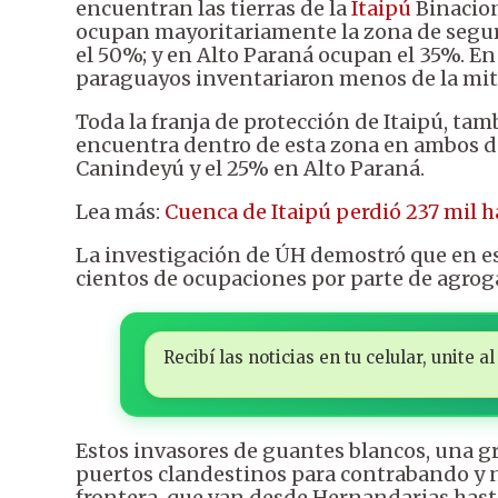
encuentran las tierras de la
Itaipú
Binacion
ocupan mayoritariamente la zona de segur
el 50%; y en Alto Paraná ocupan el 35%. En
paraguayos inventariaron menos de la mita
Toda la franja de protección de Itaipú, t
encuentra dentro de esta zona en ambos d
Canindeyú y el 25% en Alto Paraná.
Lea más:
Cuenca de Itaipú perdió 237 mil ha
La investigación de ÚH demostró que en est
cientos de ocupaciones por parte de agrog
Recibí las noticias en tu celular, unite
Estos invasores de guantes blancos, una g
puertos clandestinos para contrabando y na
frontera, que van desde Hernandarias hast