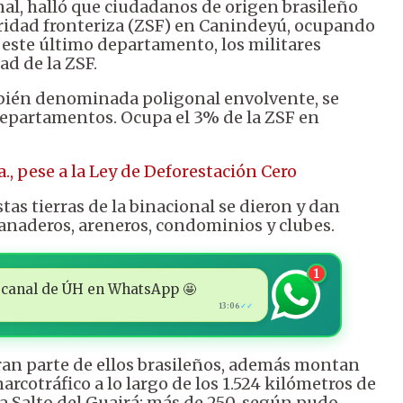
al, halló que ciudadanos de origen brasileño
idad fronteriza (ZSF) en Canindeyú, ocupando
 este último departamento, los militares
d de la ZSF.
ambién denominada poligonal envolvente, se
epartamentos. Ocupa el 3% de la ZSF en
., pese a la Ley de Deforestación Cero
as tierras de la binacional se dieron y dan
anaderos, areneros, condominios y clubes.
1
 al canal de ÚH en WhatsApp 🤩
13:06
✓✓
ran parte de ellos brasileños, además montan
rcotráfico a lo largo de los 1.524 kilómetros de
a Salto del Guairá; más de 250, según pudo