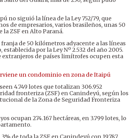
pú no siguió la línea de la Ley 752/79, que
nos de empresarios, varios brasileños, unas 50
e la ZSF en Alto Paraná.
 franja de 50 kilómetros adyacente a las líneas
, establecida por la Ley Nº 2.532 del año 2005.
e extranjeros de países limítrofes ocupen esta
erviene un condominio en zona de Itaipú
seen 4.749 lotes que totalizan 306.952
uridad fronteriza (ZSF) en Canindeyú, según los
itucional de la Zona de Seguridad Fronteriza
s ocupan 274.167 hectáreas, en 3.799 lotes, lo
epartamento.
un 3% de toda la ZSF en Canindeyú con 19.787