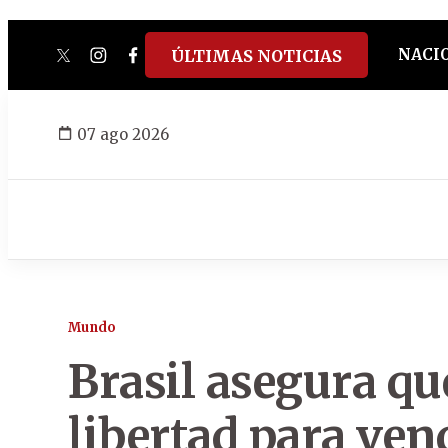
NACI
ÚLTIMAS NOTICIAS
twitter
instagram
facebook
tiktok
youtube
spotify
07 ago 2026
Mundo
Brasil asegura q
libertad para ven