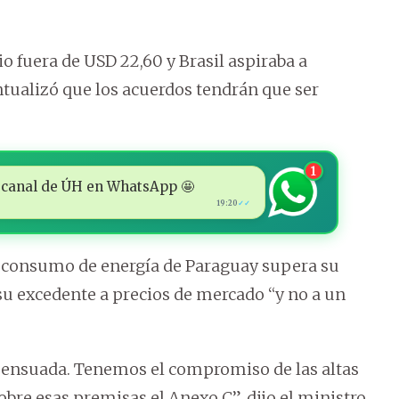
o fuera de USD 22,60 y Brasil aspiraba a
ntualizó que los acuerdos tendrán que ser
1
 al canal de ÚH en WhatsApp 🤩
19:20
✓✓
l consumo de energía de Paraguay supera su
 su excedente a precios de mercado “y no a un
ensuada. Tenemos el compromiso de las altas
obre esas premisas el Anexo C”, dijo el ministro