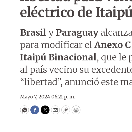
eléctrico de Itaip
Brasil
y
Paraguay
alcanza
para modificar el
Anexo C
Itaipú Binacional
, que le
al país vecino su excedent
“libertad”, anunció este m
Mayo 7, 2024 06:21 p. m.
WhatsApp
Facebook
Twitter
Email
Copy
Print