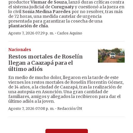
productor
Viumar de Souza
, lanzó duras críticas contra
el sistema judicial de
Curuguaty
y cuestionó a la jueza en
lo civil
Sonia Medina Paredes
por no resolver, tras más
de 72 horas, una medida cautelar de urgencia
presentada para garantizar la cosecha de una
plantación de chía
.
·
Agosto 7, 2026 07:29 p. m.
Carlos Aquino
Nacionales
Restos mortales de Roselín
llegan a Caazapá para el
último adiós
En medio de mucho dolor, llegaron en la tarde de este
viernes los restos mortales de Roselín Florentín Gómez,
de 14 años, a la ciudad de Caazapá, tras la realización de
una autopsia en Asunción. Una gran cantidad de
familiares, amigos y allegados la recibieron para dar el
último adiós a la joven.
·
Agosto 7, 2026 07:08 p. m.
Redacción ÚH