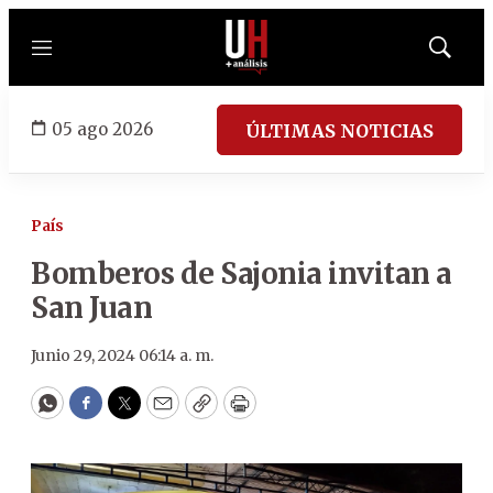
Menú
Mostrar
búsqued
05 ago 2026
ÚLTIMAS NOTICIAS
País
Bomberos de Sajonia invitan a
San Juan
Junio 29, 2024 06:14 a. m.
WhatsApp
Facebook
Twitter
Email
Copy
Print