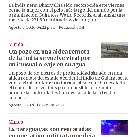
La india Renu Dhariyal ha sido reconocida este viernes
como la mujer con el pelo más largo del mundo por la
organización Guinness World Records, al alcanzar una
melena de 271,50 centímetros de longitud.
·
Agosto 7, 2026 04:22 p. m.
Redacción ÚH
Mundo
Un pozo en una aldea remota
de la India se vuelve viral por
un inusual oleaje en su agua
Un pozo de 5,5 metros de profundidad situado en una
aldea remota del estado occidental indio de Gujarat se ha
vuelto viral por tener un inusual oleaje que ha desatado
el temor de los vecinos por un posible terremoto,
aunque las autoridades han descartado la actividad
sísmica.
·
Agosto 7, 2026 12:22 p. m.
EFE
Mundo
14 paraguayas son rescatadas
en operativo antitrata que deja