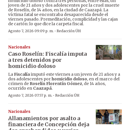
homicidio doloso contra tres personas, entre ellas, un
joven de 21 años y dos adolescentes por la cruel muerte
de Roselín, de 14 años, en la ciudad de Caazapá. La
víctima fatal se encontraba desaparecida desde el
viernes pasado. Premeditación, complicidad y las cajas
de cartón: lo que dice la carpeta fiscal.
·
Agosto 7, 2026 09:09 p. m.
Redacción ÚH
Nacionales
Caso Roselín: Fiscalía imputa
a tres detenidos por
homicidio doloso
La
Fiscalía
imputó este viernes a un joven de 21 años y a
dos adolescentes por
homicidio doloso
, en el marco del
crimen de
Roselín Florentín Gómez
, de 14 años,
ocurrido en
Caazapá
.
·
Agosto 7, 2026 07:57 p. m.
Redacción ÚH
Nacionales
Allanamientos por asalto a
financiera de Concepción deja