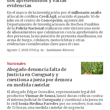
dos aprehendidos y varias
evidencias
En el marco de la investigación por el
millonario asalto
al local de créditos
Credi Ágil
, ocurrido el pasado 30 de
julio en el centro de
Concepción
, agentes del
Departamento de Investigaciones de Hechos Punibles
de la
Policía Nacional
realizaron este viernes una serie
de allanamientos que culminaron con la aprehensión de
dos personas, la incautación de presunta marihuana, un
arma de fuego, celulares, motocicletas y otras
evidencias consideradas clave para el caso.
·
Agosto 7, 2026 07:45 p. m.
Justiniano Riveros
Nacionales
Abogado denuncia falta de
Justicia en Curuguaty y
cuestiona a jueza por demora
en medida cautelar
El abogado Édgar González, representante legal del
productor
Viumar de Souza
, lanzó duras críticas contra
el sistema judicial de
Curuguaty
y cuestionó a la jueza en
lo civil
Sonia Medina Paredes
por no resolver, tras más
de 72 horas, una medida cautelar de urgencia