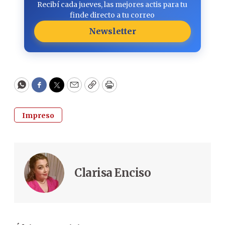
Recibí cada jueves, las mejores actis para tu
finde directo a tu correo
Newsletter
WhatsApp
Facebook
Twitter
Email
Copy
Print
Impreso
Clarisa Enciso