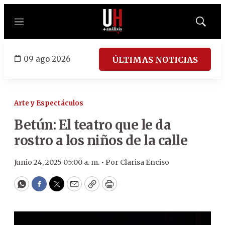
Menú
Mostrar
búsqued
09 ago 2026
ÚLTIMAS NOTICIAS
Arte y Espectáculos
Betún: El teatro que le da
rostro a los niños de la calle
Junio 24, 2025 05:00 a. m. •
Por
Clarisa Enciso
WhatsApp
Facebook
Twitter
Email
Copy
Print