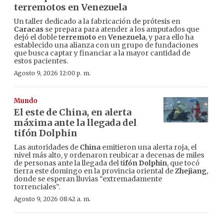
terremotos en Venezuela
Un taller dedicado a la fabricación de prótesis en
Caracas
se prepara para atender a los amputados que
dejó el doble t
erremoto
en
Venezuela
, y para ello ha
establecido una alianza con un grupo de fundaciones
que busca captar y financiar a la mayor cantidad de
estos pacientes.
Agosto 9, 2026 12:00 p. m.
Mundo
El este de China, en alerta
máxima ante la llegada del
tifón Dolphin
Las autoridades de
China
emitieron una alerta roja, el
nivel más alto, y ordenaron reubicar a decenas de miles
de personas ante la llegada del t
ifón Dolphin
, que tocó
tierra este domingo en la provincia oriental de
Zhejiang
,
donde se esperan lluvias “extremadamente
torrenciales”.
Agosto 9, 2026 08:42 a. m.