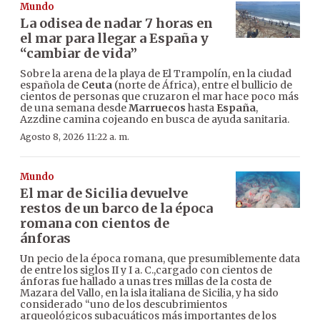
Mundo
La odisea de nadar 7 horas en
el mar para llegar a España y
“cambiar de vida”
Sobre la arena de la playa de El Trampolín, en la ciudad
española de
Ceuta
(norte de África), entre el bullicio de
cientos de personas que cruzaron el mar hace poco más
de una semana desde
Marruecos
hasta
España
,
Azzdine camina cojeando en busca de ayuda sanitaria.
Agosto 8, 2026 11:22 a. m.
Mundo
El mar de Sicilia devuelve
restos de un barco de la época
romana con cientos de
ánforas
Un pecio de la época romana, que presumiblemente data
de entre los siglos II y I a. C.,cargado con cientos de
ánforas fue hallado a unas tres millas de la costa de
Mazara del Vallo, en la isla italiana de Sicilia, y ha sido
considerado “uno de los descubrimientos
arqueológicos subacuáticos más importantes de los