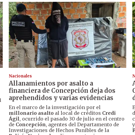
Nacionales
N
Allanamientos por asalto a
financiera de Concepción deja dos
aprehendidos y varias evidencias
1
En el marco de la investigación por el
E
millonario asalto
al local de créditos
Credi
d
Ágil
, ocurrido el pasado 30 de julio en el centro
c
de
Concepción
, agentes del Departamento de
y
Investigaciones de Hechos Punibles de la