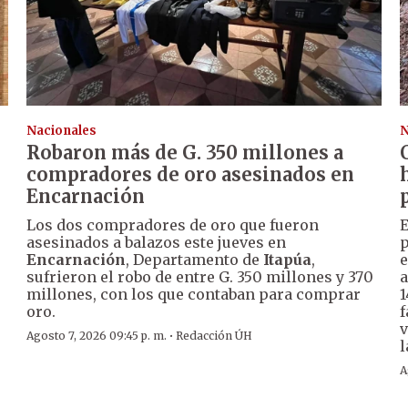
Nacionales
N
Robaron más de G. 350 millones a
compradores de oro asesinados en
Encarnación
Los dos compradores de oro que fueron
E
asesinados a balazos este jueves en
p
Encarnación
, Departamento de
Itapúa
,
e
sufrieron el robo de entre G. 350 millones y 370
a
millones, con los que contaban para comprar
1
oro.
f
v
·
Agosto 7, 2026 09:45 p. m.
Redacción ÚH
l
A