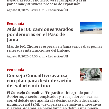
Bajada. El sector hotelero ya se recuperó tras la
pandemia y atraviesa proceso de expansión.
·
Agosto 8, 2026 04:00 a. m.
Redacción ÚH
Economía
Más de 100 camiones varados
por demoras en el Paso de
Jama
Más de 140. Choferes esperan en Jama varios días por las
reiteradas interrupciones del trabajo.
·
Agosto 8, 2026 04:00 a. m.
Redacción ÚH
Economía
Consejo Consultivo avanza
con plan para desindexación
del salario mínimo
El
Consejo Consultivo Tripartito
–integrado por el
Gobierno, el sector empleador y trabajadores– avanza
con el debate que apunta a la desindexación del
salario
mínimo legal (SML)
de diversas normativas impositivas
y legales. Además, se prevé también definir una nueva