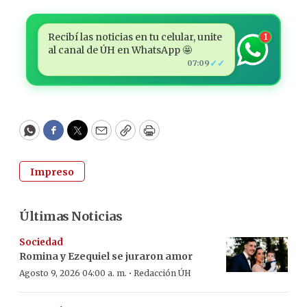
Recibí las noticias en tu celular, unite
1
al canal de ÚH en WhatsApp 🤩
✓✓
07:09
WhatsApp
Facebook
Twitter
Email
Copy
Print
Impreso
Últimas Noticias
Sociedad
Romina y Ezequiel se juraron amor
·
Agosto 9, 2026 04:00 a. m.
Redacción ÚH