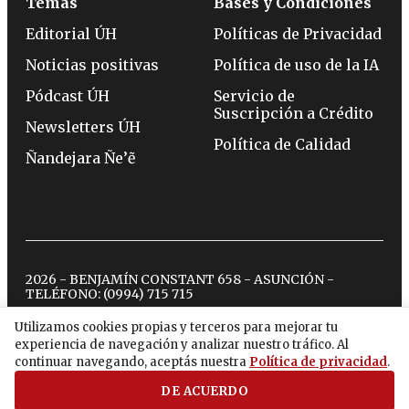
Temas
Bases y Condiciones
Editorial ÚH
Políticas de Privacidad
Noticias positivas
Política de uso de la IA
Pódcast ÚH
Servicio de
Suscripción a Crédito
Newsletters ÚH
Política de Calidad
Ñandejara Ñe’ẽ
2026 - BENJAMÍN CONSTANT 658 - ASUNCIÓN -
TELÉFONO:
(0994) 715 715
Utilizamos cookies propias y terceros para mejorar tu
experiencia de navegación y analizar nuestro tráfico. Al
twitter
instagram
facebook
tiktok
youtube
spotify
continuar navegando, aceptás nuestra
Política de privacidad
.
DE ACUERDO