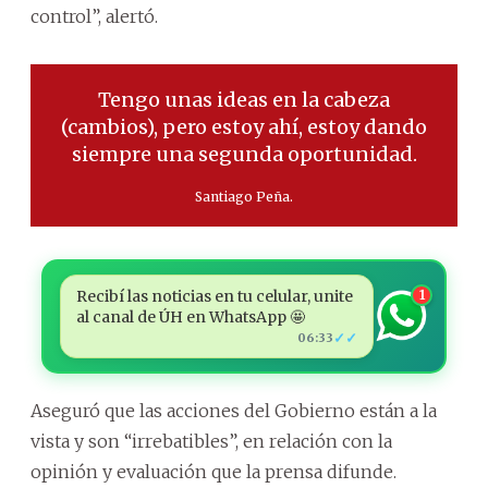
control”, alertó.
Tengo unas ideas en la cabeza
(cambios), pero estoy ahí, estoy dando
siempre una segunda oportunidad.
Santiago Peña.
Recibí las noticias en tu celular, unite
1
al canal de ÚH en WhatsApp 🤩
✓✓
06:33
Aseguró que las acciones del Gobierno están a la
vista y son “irrebatibles”, en relación con la
opinión y evaluación que la prensa difunde.