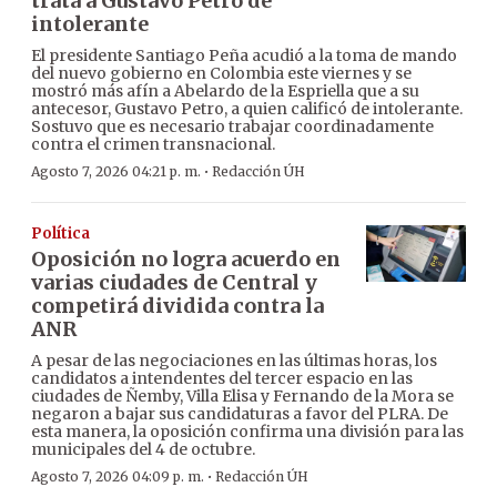
trata a Gustavo Petro de
intolerante
El presidente Santiago Peña acudió a la toma de mando
del nuevo gobierno en Colombia este viernes y se
mostró más afín a Abelardo de la Espriella que a su
antecesor, Gustavo Petro, a quien calificó de intolerante.
Sostuvo que es necesario trabajar coordinadamente
contra el crimen transnacional.
·
Agosto 7, 2026 04:21 p. m.
Redacción ÚH
Política
Oposición no logra acuerdo en
varias ciudades de Central y
competirá dividida contra la
ANR
A pesar de las negociaciones en las últimas horas, los
candidatos a intendentes del tercer espacio en las
ciudades de Ñemby, Villa Elisa y Fernando de la Mora se
negaron a bajar sus candidaturas a favor del PLRA. De
esta manera, la oposición confirma una división para las
municipales del 4 de octubre.
·
Agosto 7, 2026 04:09 p. m.
Redacción ÚH