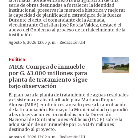
la Armada, donde encabezó la inauguración de una
serie de obras destinadas a fortalecer la identidad
institucional, preservar la memoria histórica y mejorar
la capacidad de planificación estratégica de la fuerza.
Durante el acto, el comandante de la Armada,
vicealmirante Christian José Rotela Valdez, destacó el
apoyo del Gobierno al proceso de fortalecimiento de la
institución.
·
Agosto 6, 2026 12:05 p. m.
Redacción ÚH
Política
MRA: Compra de inmueble
por G. 43.000 millones para
planta de tratamiento sigue
bajo observación
El plan para la planta de tratamiento de aguas residuales
y el sistema de alcantarillado para Mariano Roque
Alonso (MRA) continúa estancado pese a la aprobación
de la financiación. En mayo, la Municipalidad respondió
a las observaciones formuladas por la Dirección
Nacional de Contrataciones Públicas (DNCP) sobre la
adquisición de un inmueble por G. 43.017 millones
destinado al proyecto.
·
Agosto 6, 2026 12:02 p. m.
Redacción ÚH