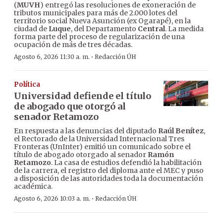
(
MUVH
) entregó las resoluciones de exoneración de
tributos municipales para más de 2.000 lotes del
territorio social Nueva Asunción (ex Ogarapé), en la
ciudad de
Luque
, del Departamento
Central
. La medida
forma parte del proceso de regularización de una
ocupación de más de tres décadas.
·
Agosto 6, 2026 11:30 a. m.
Redacción ÚH
Política
Universidad defiende el título
de abogado que otorgó al
senador Retamozo
En respuesta a las denuncias del diputado
Raúl Benítez
,
el Rectorado de la Universidad Internacional Tres
Fronteras (UnInter) emitió un comunicado sobre el
título de abogado otorgado al senador
Ramón
Retamozo
. La casa de estudios defendió la habilitación
de la carrera, el registro del diploma ante el MEC y puso
a disposición de las autoridades toda la documentación
académica.
·
Agosto 6, 2026 10:03 a. m.
Redacción ÚH