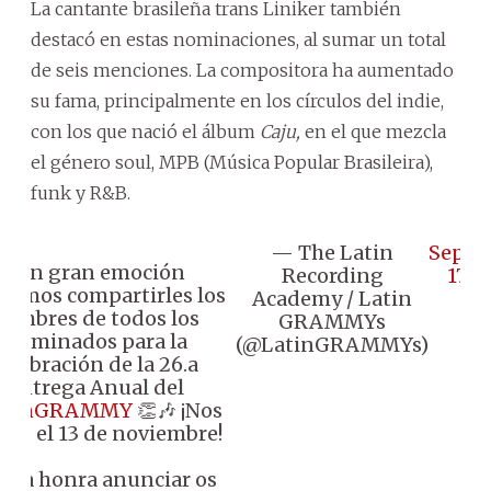
La cantante brasileña trans Liniker también
destacó en estas nominaciones, al sumar un total
de seis menciones. La compositora ha aumentado
su fama, principalmente en los círculos del indie,
con los que nació el álbum
Caju,
en el que mezcla
el género soul, MPB (Música Popular Brasileira),
funk y R&B.
— The Latin
Septe
Con gran emoción
Recording
17, 
remos compartirles los
Academy / Latin
nombres de todos los
GRAMMYs
Nominados para la
(@LatinGRAMMYs)
celebración de la 26.a
Entrega Anual del
atinGRAMMY
👏🎶 ¡Nos
os el 13 de noviembre!
uma honra anunciar os