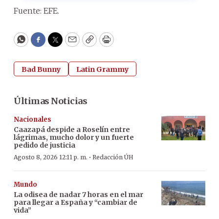
Fuente: EFE.
WhatsApp
Facebook
Twitter
Email
Copy
Print
Bad Bunny
Latin Grammy
Últimas Noticias
Nacionales
Caazapá despide a Roselín entre
lágrimas, mucho dolor y un fuerte
pedido de justicia
·
Agosto 8, 2026 12:11 p. m.
Redacción ÚH
Mundo
La odisea de nadar 7 horas en el mar
para llegar a España y “cambiar de
vida”