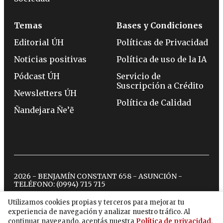
Temas
Bases y Condiciones
Editorial ÚH
Políticas de Privacidad
Noticias positivas
Política de uso de la IA
Pódcast ÚH
Servicio de
Suscripción a Crédito
Newsletters ÚH
Política de Calidad
Ñandejara Ñe’ẽ
2026 - BENJAMÍN CONSTANT 658 - ASUNCIÓN -
TELÉFONO:
(0994) 715 715
Utilizamos cookies propias y terceros para mejorar tu
experiencia de navegación y analizar nuestro tráfico. Al
twitter
instagram
facebook
tiktok
youtube
spotify
continuar navegando, aceptás nuestra
Política de privacidad
.