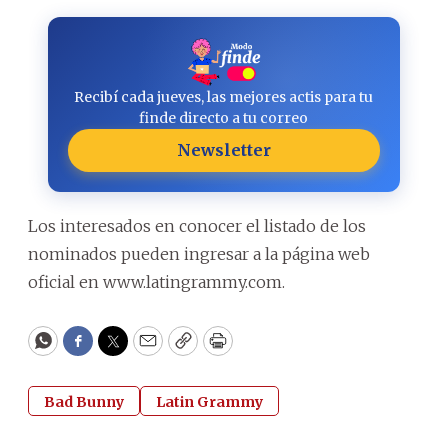
Recibí cada jueves, las mejores actis para tu
finde directo a tu correo
Newsletter
Los interesados en conocer el listado de los
nominados pueden ingresar a la página web
oficial en www.latingrammy.com.
WhatsApp
Facebook
Twitter
Email
Copy
Print
Bad Bunny
Latin Grammy