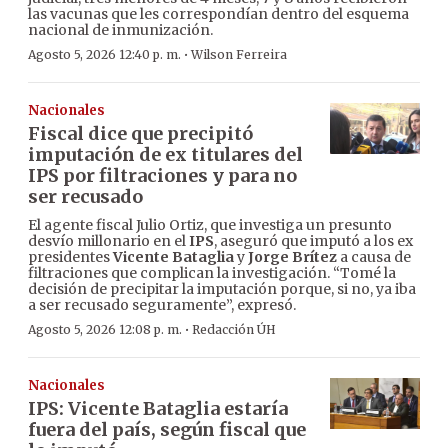
las vacunas que les correspondían dentro del esquema
nacional de inmunización.
·
Agosto 5, 2026 12:40 p. m.
Wilson Ferreira
Nacionales
Fiscal dice que precipitó
imputación de ex titulares del
IPS por filtraciones y para no
ser recusado
El agente fiscal Julio Ortiz, que investiga un presunto
desvío millonario en el
IPS
, aseguró que imputó a los ex
presidentes
Vicente Bataglia
y
Jorge Brítez
a causa de
filtraciones que complican la investigación. “Tomé la
decisión de precipitar la imputación porque, si no, ya iba
a ser recusado seguramente”, expresó.
·
Agosto 5, 2026 12:08 p. m.
Redacción ÚH
Nacionales
IPS: Vicente Bataglia estaría
fuera del país, según fiscal que