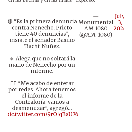
—
July
🔴 "Es la primera denuncia
Monumental
3,
contra Nenecho. Prieto
AM 1080
2024
tiene 40 denuncias",
(@AM_1080)
insiste el senador Basilio
'Bachi' Nuñez.
🔸 Alega que no soltará la
mano de Nenecho por un
informe.
👉🏼 "Me acabo de enterar
por redes. Ahora tenemos
el informe de la
Contraloría, vamos a
desmenuzar", agregó…
pic.twitter.com/9rOlqBaU76