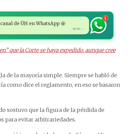
1
 al canal de ÚH en WhatsApp 🤩
19:39
✓✓
en” que la Corte se haya expedido, aunque cree
egla de la mayoría simple. Siempre se habló de
ía como dice el reglamento, en eso se basaron
o sostuvo que la figura de la pérdida de
s para evitar arbitrariedades.