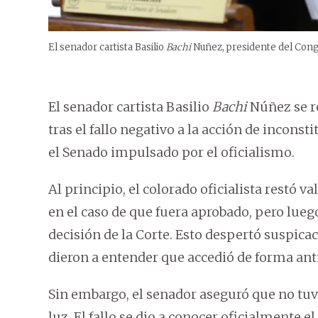
El senador cartista Basilio
Bachi
Nuñez, presidente del Cong
El senador cartista Basilio
Bachi
Núñez se re
tras el fallo negativo a la acción de incons
el Senado impulsado por el oficialismo.
Al principio, el colorado oficialista restó 
en el caso de que fuera aprobado, pero lue
decisión de la Corte. Esto despertó suspicac
dieron a entender que accedió de forma antic
Sin embargo, el senador aseguró que no tuvo
luz. El fallo se dio a conocer oficialmente e