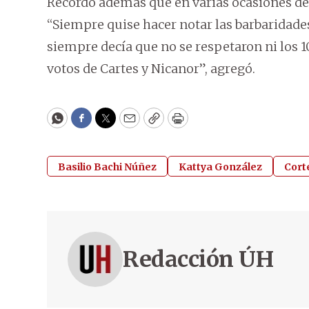
Recordó además que en varias ocasiones de
“Siempre quise hacer notar las barbaridad
siempre decía que no se respetaron ni los 
votos de Cartes y Nicanor”, agregó.
WhatsApp
Facebook
Twitter
Email
Copy
Print
Basilio Bachi Núñez
Kattya González
Cort
Redacción ÚH