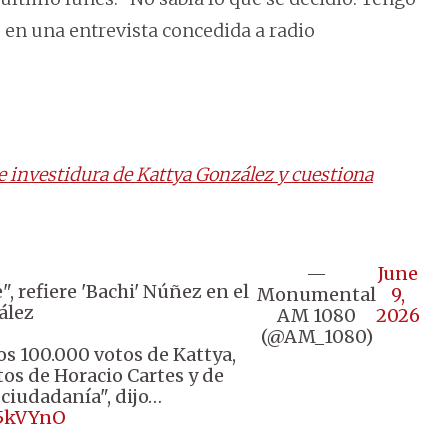
ó en una entrevista concedida a radio
e investidura de Kattya González y cuestiona
—
June
", refiere 'Bachi' Núñez en el
Monumental
9,
ález
AM 1080
2026
(@AM_1080)
los 100.000 votos de Kattya,
tos de Horacio Cartes y de
 ciudadanía", dijo…
B5kVYnO