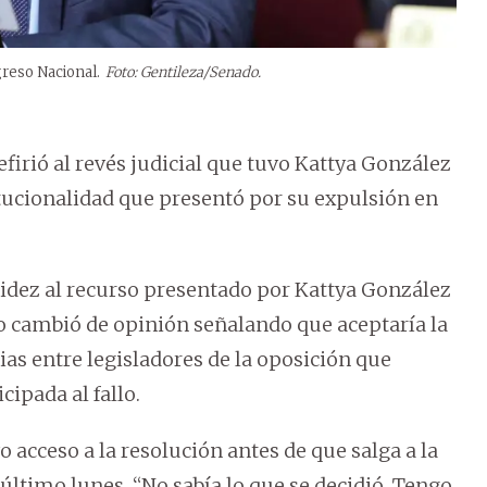
reso Nacional.
Foto: Gentileza/Senado.
firió al revés judicial que tuvo Kattya González
titucionalidad que presentó por su expulsión en
validez al recurso presentado por Kattya González
go cambió de opinión señalando que aceptaría la
ias entre legisladores de la oposición que
ipada al fallo.
 acceso a la resolución antes de que salga a la
l último lunes. “No sabía lo que se decidió. Tengo