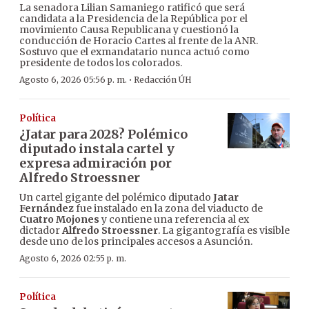
La senadora Lilian Samaniego ratificó que será
candidata a la Presidencia de la República por el
movimiento Causa Republicana y cuestionó la
conducción de Horacio Cartes al frente de la ANR.
Sostuvo que el exmandatario nunca actuó como
presidente de todos los colorados.
·
Agosto 6, 2026 05:56 p. m.
Redacción ÚH
Política
¿Jatar para 2028? Polémico
diputado instala cartel y
expresa admiración por
Alfredo Stroessner
Un cartel gigante del polémico diputado
Jatar
Fernández
fue instalado en la zona del viaducto de
Cuatro Mojones
y contiene una referencia al ex
dictador
Alfredo Stroessner
. La gigantografía es visible
desde uno de los principales accesos a Asunción.
Agosto 6, 2026 02:55 p. m.
Política