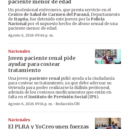
paciente menor de edad
Un profesional enfermero, que presta servicio en el
Centro de Salud de Carmen del Paraná
, Departamento
de
Itapúa
, fue detenido este jueves por la
Policía
Nacional
por el supuesto hecho de abuso sexual de una
paciente menor de edad.
Agosto 6, 2026 09:46 p. m.
Nacionales
Joven paciente renal pide
ayudar para costear
tratamiento
Una joven
paciente renal
pidió ayuda a la ciudadanía
para costear su tratamiento, ya que debe adecuar su
vivienda para poder realizarse la diálisis peritoneal,
además de los costosos medicamentos que están en
falta en el
Instituto de Previsión Social
(
IPS
).
·
Agosto 6, 2026 09:14 p. m.
Redacción ÚH
Nacionales
El PLRA y YoCreo unen fuerzas