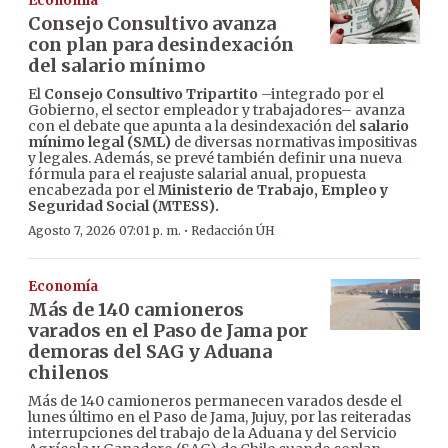
Economía
Consejo Consultivo avanza
con plan para desindexación
del salario mínimo
El
Consejo Consultivo Tripartito
–integrado por el
Gobierno, el sector empleador y trabajadores– avanza
con el debate que apunta a la desindexación del
salario
mínimo legal (SML)
de diversas normativas impositivas
y legales. Además, se prevé también definir una nueva
fórmula para el reajuste salarial anual, propuesta
encabezada por el
Ministerio de Trabajo, Empleo y
Seguridad Social (MTESS).
·
Agosto 7, 2026 07:01 p. m.
Redacción ÚH
Economía
Más de 140 camioneros
varados en el Paso de Jama por
demoras del SAG y Aduana
chilenos
Más de 140 camioneros permanecen varados desde el
lunes último en el Paso de Jama, Jujuy, por las reiteradas
interrupciones del trabajo de la Aduana y del Servicio