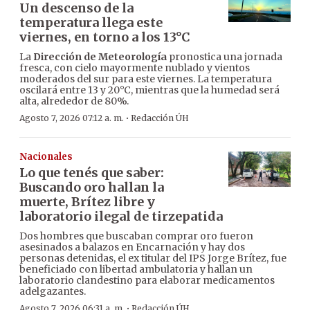
Un descenso de la
temperatura llega este
viernes, en torno a los 13°C
La
Dirección de Meteorología
pronostica una jornada
fresca, con cielo mayormente nublado y vientos
moderados del sur para este viernes. La temperatura
oscilará entre 13 y 20°C, mientras que la humedad será
alta, alrededor de 80%.
·
Agosto 7, 2026 07:12 a. m.
Redacción ÚH
Nacionales
Lo que tenés que saber:
Buscando oro hallan la
muerte, Brítez libre y
laboratorio ilegal de tirzepatida
Dos hombres que buscaban comprar oro fueron
asesinados a balazos en Encarnación y hay dos
personas detenidas, el ex titular del IPS Jorge Brítez, fue
beneficiado con libertad ambulatoria y hallan un
laboratorio clandestino para elaborar medicamentos
adelgazantes.
·
Agosto 7, 2026 06:31 a. m.
Redacción ÚH