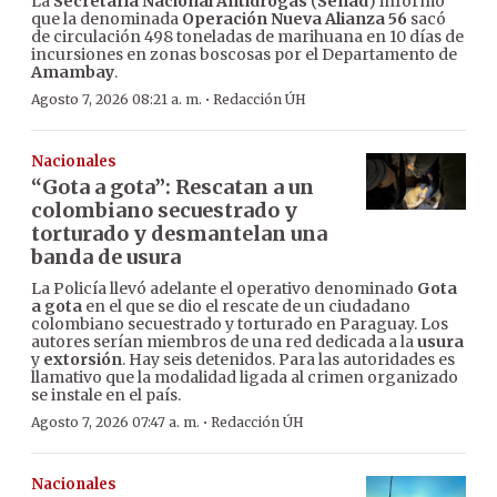
La
Secretaría Nacional Antidrogas
(
Senad
) informó
que la denominada
Operación Nueva Alianza 56
sacó
de circulación 498 toneladas de marihuana en 10 días de
incursiones en zonas boscosas por el Departamento de
Amambay
.
·
Agosto 7, 2026 08:21 a. m.
Redacción ÚH
Nacionales
“Gota a gota”: Rescatan a un
colombiano secuestrado y
torturado y desmantelan una
banda de usura
La Policía llevó adelante el operativo denominado
Gota
a gota
en el que se dio el rescate de un ciudadano
colombiano secuestrado y torturado en Paraguay. Los
autores serían miembros de una red dedicada a la
usura
y
extorsión
. Hay seis detenidos. Para las autoridades es
llamativo que la modalidad ligada al crimen organizado
se instale en el país.
·
Agosto 7, 2026 07:47 a. m.
Redacción ÚH
Nacionales