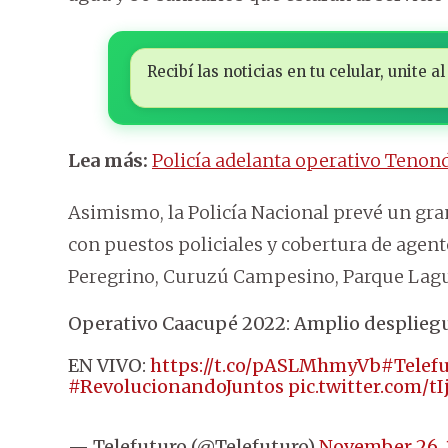
Recibí las noticias en tu celular, unite
Lea más:
Policía adelanta operativo Tenon
Asimismo, la Policía Nacional prevé un gran
con puestos policiales y cobertura de agen
Peregrino, Curuzú Campesino, Parque Laguna
Operativo Caacupé 2022: Amplio despliegu
EN VIVO:
https://t.co/pASLMhmyVb
#Telef
#RevolucionandoJuntos
pic.twitter.com/
— Telefuturo (@Telefuturo)
November 26,