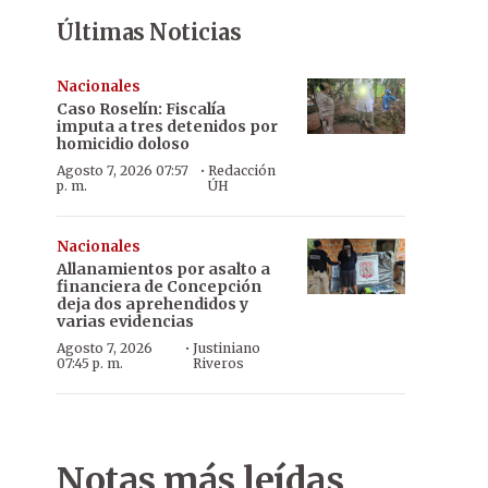
Últimas Noticias
Nacionales
Caso Roselín: Fiscalía
imputa a tres detenidos por
homicidio doloso
·
Agosto 7, 2026 07:57
Redacción
p. m.
ÚH
Nacionales
Allanamientos por asalto a
financiera de Concepción
deja dos aprehendidos y
varias evidencias
·
Agosto 7, 2026
Justiniano
07:45 p. m.
Riveros
Notas más leídas