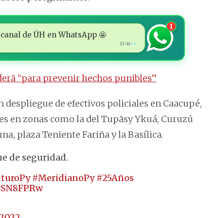
1
 al canal de ÚH en WhatsApp 🤩
23:41
✓✓
derã “para prevenir hechos punibles”
 despliegue de efectivos policiales en Caacupé,
tes en zonas como la del Tupãsy Ykuá, Curuzú
, plaza Teniente Fariña y la Basílica.
e de seguridad.
uturoPy
#MeridianoPy
#25Años
tIjSN8FPRw
 2022