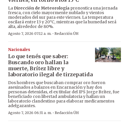
La
Dirección de Meteorología
pronostica una jornada
fresca, con cielo mayormente nublado y vientos
moderados del sur para este viernes. La temperatura
oscilará entre 13 y 20°C, mientras que la humedad será
alta, alrededor de 80%.
·
Agosto 7, 2026 07:12 a. m.
Redacción ÚH
Nacionales
Lo que tenés que saber:
Buscando oro hallan la
muerte, Brítez libre y
laboratorio ilegal de tirzepatida
Dos hombres que buscaban comprar oro fueron
asesinados a balazos en Encarnación y hay dos
personas detenidas, el ex titular del IPS Jorge Brítez, fue
beneficiado con libertad ambulatoria y hallan un
laboratorio clandestino para elaborar medicamentos
adelgazantes.
·
Agosto 7, 2026 06:31 a. m.
Redacción ÚH