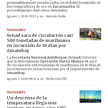
presumiblemente involucrados en el doble homicidio de
los compradores de oro en
Encarnación
. El
procedimiento dejó cinco detenidos.
·
Agosto 7, 2026 09:13 a. m.
Antonio Rolín
Nacionales
Senad saca de circulación casi
500 toneladas de marihuana
en incursión de 10 días por
Amambay
La
Secretaría Nacional Antidrogas
(
Senad
) informó
que la denominada
Operación Nueva Alianza 56
sacó
de circulación 498 toneladas de marihuana en 10 días de
incursiones en zonas boscosas por el Departamento de
Amambay
.
·
Agosto 7, 2026 08:21 a. m.
Redacción ÚH
Nacionales
Un descenso de la
temperatura llega este
viernes, en torno a los 13°C