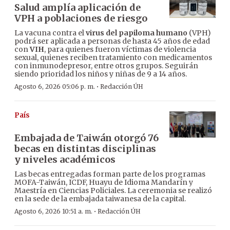
Salud amplía aplicación de
VPH a poblaciones de riesgo
La vacuna contra el
virus del papiloma humano
(VPH)
podrá ser aplicada a personas de hasta 45 años de edad
con
VIH
, para quienes fueron víctimas de violencia
sexual, quienes reciben tratamiento con medicamentos
con inmunodepresor, entre otros grupos. Seguirán
siendo prioridad los niños y niñas de 9 a 14 años.
·
Agosto 6, 2026 05:06 p. m.
Redacción ÚH
País
Embajada de Taiwán otorgó 76
becas en distintas disciplinas
y niveles académicos
Las becas entregadas forman parte de los programas
MOFA-Taiwán, ICDF, Huayu de Idioma Mandarín y
Maestría en Ciencias Policiales. La ceremonia se realizó
en la sede de la embajada taiwanesa de la capital.
·
Agosto 6, 2026 10:51 a. m.
Redacción ÚH