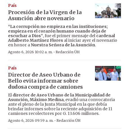
País
Procesión de la Virgen de la
Asunción abre novenario
“La corrupción no empieza en las instituciones;
empieza en el corazón humano cuando deja de
escuchar a Dios”
, fue el primer mensaje del
cardenal
Adalberto Martínez Flores
al iniciar ayer el novenario
en honor a
Nuestra Señora de la Asunción
.
·
Agosto 6, 2026 10:02 a. m.
Redacción ÚH
País
Director de Aseo Urbano de
Bello evita informar sobre
dudosa compra de camiones
El
director de Aseo Urbano de la Municipalidad de
Asunción, Máximo Medina
, evadió una convocatoria
ante el pleno de la Junta Municipal en la que debía
brindar informes sobre la reciente adquisición de 11
camiones recolectores por G. 13.606 millones.
·
Agosto 6, 2026 09:59 a. m.
Redacción ÚH