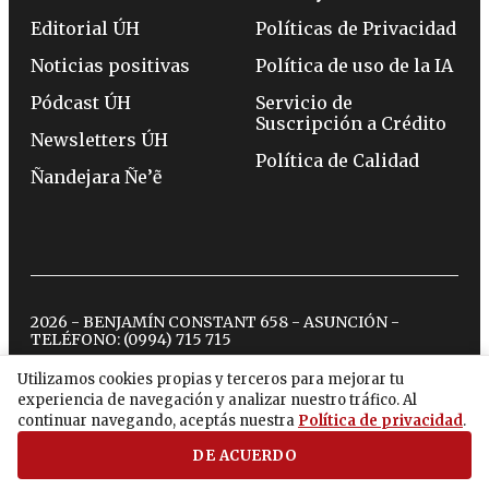
Editorial ÚH
Políticas de Privacidad
Noticias positivas
Política de uso de la IA
Pódcast ÚH
Servicio de
Suscripción a Crédito
Newsletters ÚH
Política de Calidad
Ñandejara Ñe’ẽ
2026 - BENJAMÍN CONSTANT 658 - ASUNCIÓN -
TELÉFONO:
(0994) 715 715
Utilizamos cookies propias y terceros para mejorar tu
experiencia de navegación y analizar nuestro tráfico. Al
twitter
instagram
facebook
tiktok
youtube
spotify
continuar navegando, aceptás nuestra
Política de privacidad
.
DE ACUERDO