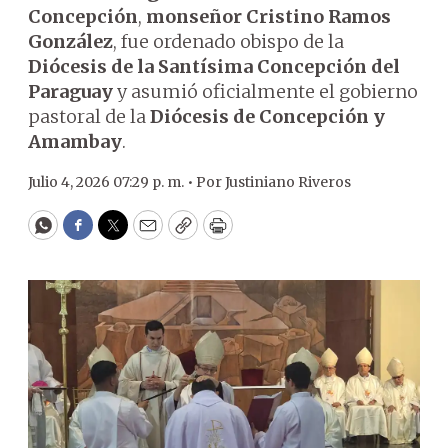
Concepción
,
monseñor Cristino Ramos
González
, fue ordenado obispo de la
Diócesis de la Santísima Concepción del
Paraguay
y asumió oficialmente el gobierno
pastoral de la
Diócesis de Concepción y
Amambay
.
Julio 4, 2026 07:29 p. m. •
Por
Justiniano Riveros
WhatsApp
Facebook
Twitter
Email
Copy
Print