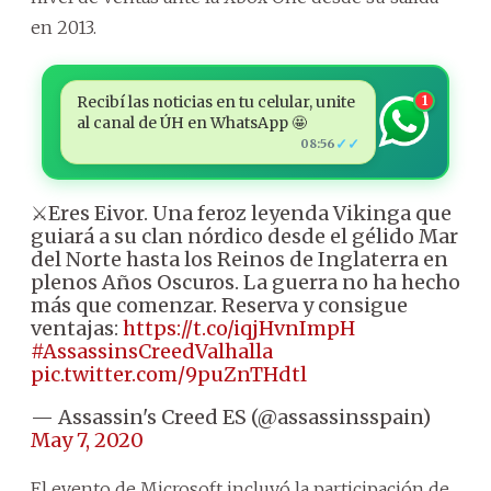
en 2013.
Recibí las noticias en tu celular, unite
1
al canal de ÚH en WhatsApp 🤩
✓✓
08:56
⚔Eres Eivor. Una feroz leyenda Vikinga que
guiará a su clan nórdico desde el gélido Mar
del Norte hasta los Reinos de Inglaterra en
plenos Años Oscuros. La guerra no ha hecho
más que comenzar. Reserva y consigue
ventajas:
https://t.co/iqjHvnImpH
#AssassinsCreedValhalla
pic.twitter.com/9puZnTHdtl
— Assassin's Creed ES (@assassinsspain)
May 7, 2020
El evento de Microsoft incluyó la participación de