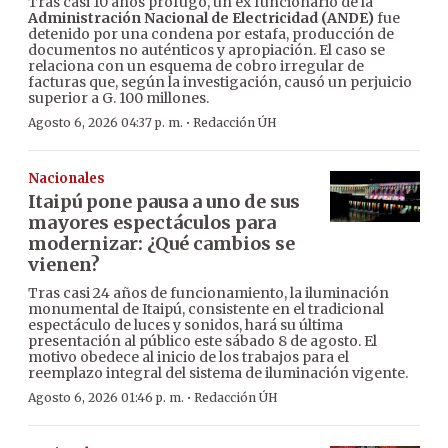
Tras casi 10 años prófugo, un ex funcionario de la
Administración Nacional de Electricidad (ANDE)
fue
detenido por una condena por estafa, producción de
documentos no auténticos y apropiación. El caso se
relaciona con un esquema de cobro irregular de
facturas que, según la investigación, causó un perjuicio
superior a G. 100 millones.
·
Agosto 6, 2026 04:37 p. m.
Redacción ÚH
Nacionales
Itaipú pone pausa a uno de sus
mayores espectáculos para
modernizar: ¿Qué cambios se
vienen?
Tras casi 24 años de funcionamiento, la iluminación
monumental de Itaipú, consistente en el tradicional
espectáculo de luces y sonidos, hará su última
presentación al público este sábado 8 de agosto. El
motivo obedece al inicio de los trabajos para el
reemplazo integral del sistema de iluminación vigente.
·
Agosto 6, 2026 01:46 p. m.
Redacción ÚH