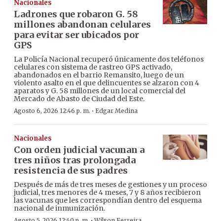
Nacionales
Ladrones que robaron G. 58
millones abandonan celulares
para evitar ser ubicados por
GPS
La Policía Nacional recuperó únicamente dos teléfonos
celulares con sistema de rastreo GPS activado,
abandonados en el barrio Remansito, luego de un
violento asalto en el que delincuentes se alzaron con 4
aparatos y G. 58 millones de un local comercial del
Mercado de Abasto de Ciudad del Este.
·
Agosto 6, 2026 12:46 p. m.
Edgar Medina
Nacionales
Con orden judicial vacunan a
tres niños tras prolongada
resistencia de sus padres
Después de más de tres meses de gestiones y un proceso
judicial, tres menores de 4 meses, 7 y 8 años recibieron
las vacunas que les correspondían dentro del esquema
nacional de inmunización.
·
Agosto 5, 2026 12:40 p. m.
Wilson Ferreira