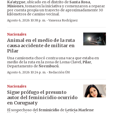
Ka’atygue
, ubicado en el distrito de
Santa Rosa
,
Misiones
, tomaron la iniciativa y comenzaron a reparar
por cuenta propia un trayecto de aproximadamente 30
kilómetros de camino vecinal.
·
Agosto 6, 2026 10:38 p. m.
Vanessa Rodríguez
Nacionales
Animal en el medio de la ruta
causa accidente de militar en
Pilar
Una camioneta chocó contra una vaca que estaba en
medio de la ruta en la zona de Loma Clavel,
Pilar
,
Departamento de
Ñeembucú
.
·
Agosto 6, 2026 10:24 p. m.
Redacción ÚH
Nacionales
Sigue prófugo el presunto
autor del feminicidio ocurrido
en Curuguaty
El sospechoso del
feminicidio
de
Leticia Marlene