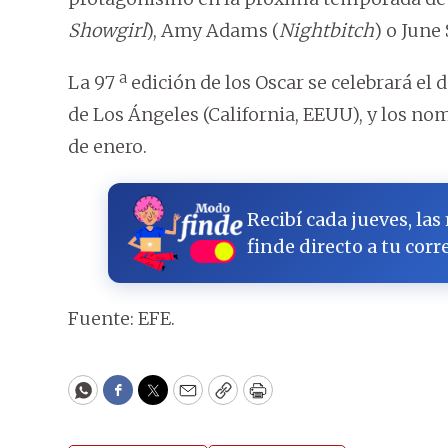
Showgirl
), Amy Adams (
Nightbitch
) o June
La 97 ª edición de los Oscar se celebrará e
de Los Ángeles (California, EEUU), y los nom
de enero.
Recibí cada jueves, las
finde directo a tu corr
Fuente: EFE.
WhatsApp
Facebook
Twitter
Email
Copy
Print