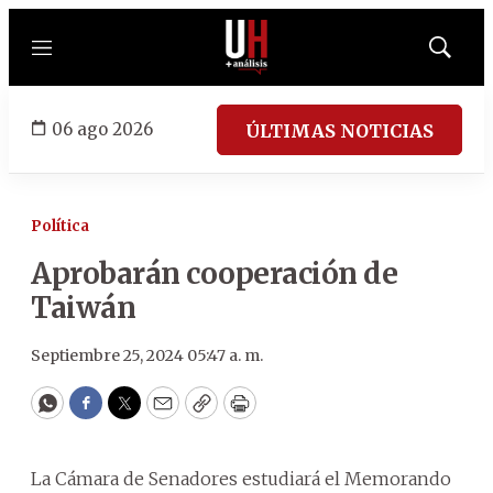
Menú
Mostrar
búsqued
06 ago 2026
ÚLTIMAS NOTICIAS
Política
Aprobarán cooperación de
Taiwán
Septiembre 25, 2024 05:47 a. m.
WhatsApp
Facebook
Twitter
Email
Copy
Print
La Cámara de Senadores estudiará el Memorando