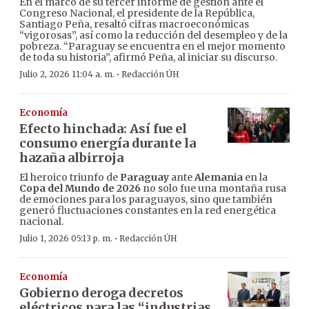
En el marco de su tercer informe de gestión ante el
Congreso Nacional, el presidente de la República,
Santiago Peña, resaltó cifras macroeconómicas
“vigorosas”, así como la reducción del desempleo y de la
pobreza. “Paraguay se encuentra en el mejor momento
de toda su historia”, afirmó Peña, al iniciar su discurso.
·
Julio 2, 2026 11:04 a. m.
Redacción ÚH
Economía
Efecto hinchada: Así fue el
consumo energía durante la
hazaña albirroja
El heroico triunfo de
Paraguay
ante
Alemania
en la
Copa del Mundo de 2026
no solo fue una montaña rusa
de emociones para los paraguayos, sino que también
generó fluctuaciones constantes en la red energética
nacional.
·
Julio 1, 2026 05:13 p. m.
Redacción ÚH
Economía
Gobierno deroga decretos
eléctricos para las “industrias