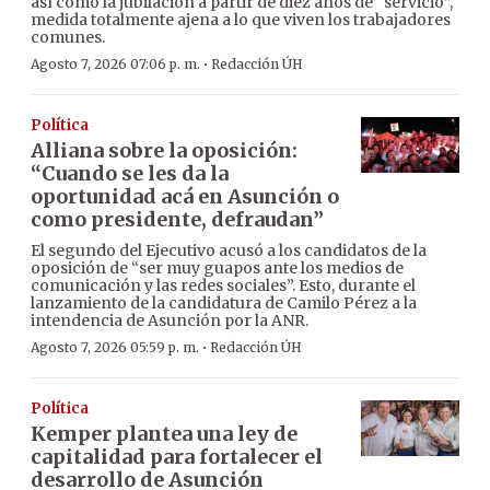
así como la jubilación a partir de diez años de “servicio”,
medida totalmente ajena a lo que viven los trabajadores
comunes.
·
Agosto 7, 2026 07:06 p. m.
Redacción ÚH
Política
Alliana sobre la oposición:
“Cuando se les da la
oportunidad acá en Asunción o
como presidente, defraudan”
El segundo del Ejecutivo acusó a los candidatos de la
oposición de “ser muy guapos ante los medios de
comunicación y las redes sociales”. Esto, durante el
lanzamiento de la candidatura de Camilo Pérez a la
intendencia de Asunción por la ANR.
·
Agosto 7, 2026 05:59 p. m.
Redacción ÚH
Política
Kemper plantea una ley de
capitalidad para fortalecer el
desarrollo de Asunción