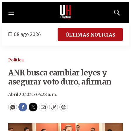
Menú
Mostrar
búsqued
08 ago 2026
ÚLTIMAS NOTICIAS
Política
ANR busca cambiar leyes y
asegurar voto duro, afirman
Abril 20, 2025 04:28 a. m.
WhatsApp
Facebook
Twitter
Email
Copy
Print