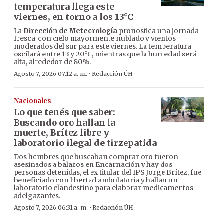
temperatura llega este
viernes, en torno a los 13°C
La
Dirección de Meteorología
pronostica una jornada
fresca, con cielo mayormente nublado y vientos
moderados del sur para este viernes. La temperatura
oscilará entre 13 y 20°C, mientras que la humedad será
alta, alrededor de 80%.
·
Agosto 7, 2026 07:12 a. m.
Redacción ÚH
Nacionales
Lo que tenés que saber:
Buscando oro hallan la
muerte, Brítez libre y
laboratorio ilegal de tirzepatida
Dos hombres que buscaban comprar oro fueron
asesinados a balazos en Encarnación y hay dos
personas detenidas, el ex titular del IPS Jorge Brítez, fue
beneficiado con libertad ambulatoria y hallan un
laboratorio clandestino para elaborar medicamentos
adelgazantes.
·
Agosto 7, 2026 06:31 a. m.
Redacción ÚH