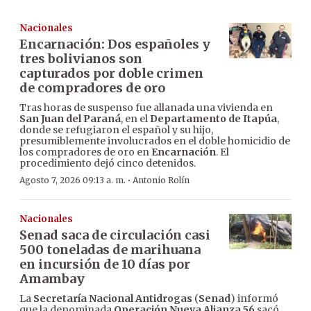
Nacionales
Encarnación: Dos españoles y
tres bolivianos son
capturados por doble crimen
de compradores de oro
Tras horas de suspenso fue allanada una vivienda en
San Juan del Paraná
, en el
Departamento de Itapúa
,
donde se refugiaron el español y su hijo,
presumiblemente involucrados en el doble homicidio de
los compradores de oro en
Encarnación
. El
procedimiento dejó cinco detenidos.
·
Agosto 7, 2026 09:13 a. m.
Antonio Rolín
Nacionales
Senad saca de circulación casi
500 toneladas de marihuana
en incursión de 10 días por
Amambay
La
Secretaría Nacional Antidrogas
(
Senad
) informó
que la denominada
Operación Nueva Alianza 56
sacó