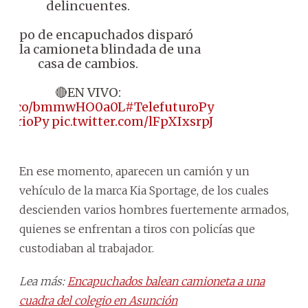
delincuentes.
 grupo de encapuchados disparó
tra la camioneta blindada de una
casa de cambios.
🔴EN VIVO:
://t.co/bmmwHO0a0L
#TelefuturoPy
diarioPy
pic.twitter.com/lFpXIxsrpJ
En ese momento, aparecen un camión y un
vehículo de la marca Kia Sportage, de los cuales
descienden varios hombres fuertemente armados,
quienes se enfrentan a tiros con policías que
custodiaban al trabajador.
Lea más:
Encapuchados balean camioneta a una
cuadra del colegio en Asunción