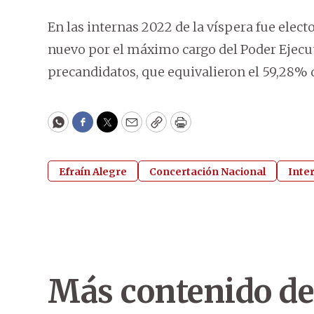
En las internas 2022 de la víspera fue elec
nuevo por el máximo cargo del Poder Ejecu
precandidatos, que equivalieron el 59,28% de
WhatsApp
Facebook
Twitter
Email
Copy
Print
Efraín Alegre
Concertación Nacional
Inte
Más contenido de