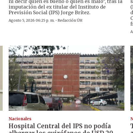
ni decir quién es bueno o quién es malo”, tras la
s
imputación del ex titular del Instituto de
(
Previsión Social (IPS) Jorge Brítez.
d
C
·
Agosto 5, 2026 06:25 p. m.
Redacción ÚH
f
A
Nacionales
N
Hospital Central del IPS no podía