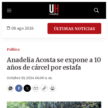
Menú
Mostrar
búsqued
08 ago 2026
ÚLTIMAS NOTICIAS
Política
Anadelia Acosta se expone a 10
años de cárcel por estafa
Octubre 10, 2024 04:00 a. m.
WhatsApp
Facebook
Twitter
Email
Copy
Print