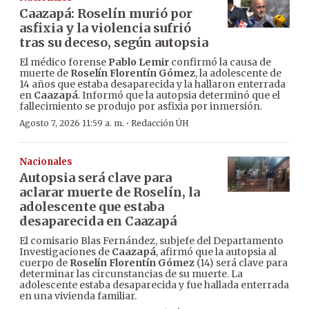
Caazapá: Roselín murió por
asfixia y la violencia sufrió
tras su deceso, según autopsia
El médico forense
Pablo Lemir
confirmó la causa de
muerte de
Roselín Florentín Gómez
, la adolescente de
14 años que estaba desaparecida y la hallaron enterrada
en
Caazapá
. Informó que la autopsia determinó que el
fallecimiento se produjo por asfixia por inmersión.
·
Agosto 7, 2026 11:59 a. m.
Redacción ÚH
Nacionales
Autopsia será clave para
aclarar muerte de Roselín, la
adolescente que estaba
desaparecida en Caazapá
El comisario Blas Fernández, subjefe del Departamento
Investigaciones de
Caazapá
, afirmó que la autopsia al
cuerpo de
Roselín Florentín Gómez
(14) será clave para
determinar las circunstancias de su muerte. La
adolescente estaba desaparecida y fue hallada enterrada
en una vivienda familiar.