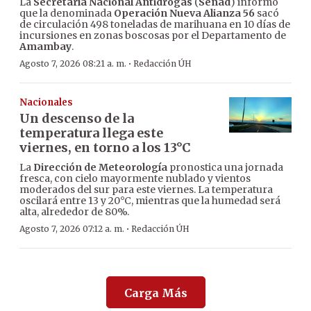
La
Secretaría Nacional Antidrogas
(
Senad
) informó
que la denominada
Operación Nueva Alianza 56
sacó
de circulación 498 toneladas de marihuana en 10 días de
incursiones en zonas boscosas por el Departamento de
Amambay
.
·
Agosto 7, 2026 08:21 a. m.
Redacción ÚH
Nacionales
Un descenso de la
temperatura llega este
viernes, en torno a los 13°C
La
Dirección de Meteorología
pronostica una jornada
fresca, con cielo mayormente nublado y vientos
moderados del sur para este viernes. La temperatura
oscilará entre 13 y 20°C, mientras que la humedad será
alta, alrededor de 80%.
·
Agosto 7, 2026 07:12 a. m.
Redacción ÚH
Carga Más