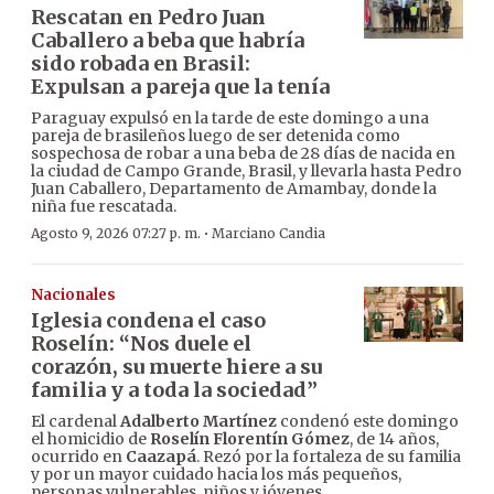
Rescatan en Pedro Juan
Caballero a beba que habría
sido robada en Brasil:
Expulsan a pareja que la tenía
Paraguay expulsó en la tarde de este domingo a una
pareja de brasileños luego de ser detenida como
sospechosa de robar a una beba de 28 días de nacida en
la ciudad de Campo Grande, Brasil, y llevarla hasta Pedro
Juan Caballero, Departamento de Amambay, donde la
niña fue rescatada.
·
Agosto 9, 2026 07:27 p. m.
Marciano Candia
Nacionales
Iglesia condena el caso
Roselín: “Nos duele el
corazón, su muerte hiere a su
familia y a toda la sociedad”
El cardenal
Adalberto Martínez
condenó este domingo
el homicidio de
Roselín Florentín Gómez
, de 14 años,
ocurrido en
Caazapá
. Rezó por la fortaleza de su familia
y por un mayor cuidado hacia los más pequeños,
personas vulnerables, niños y jóvenes.