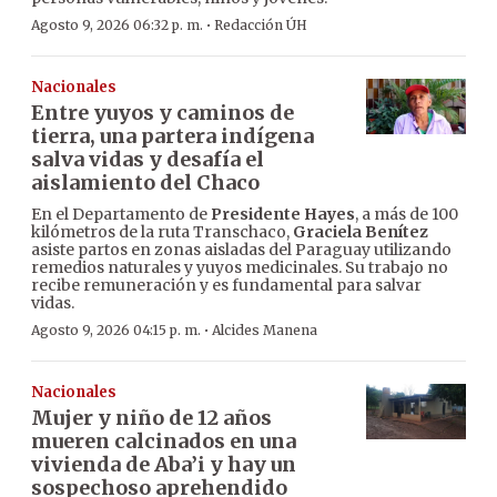
·
Agosto 9, 2026 06:32 p. m.
Redacción ÚH
Nacionales
Entre yuyos y caminos de
tierra, una partera indígena
salva vidas y desafía el
aislamiento del Chaco
En el Departamento de
Presidente Hayes
, a más de 100
kilómetros de la ruta Transchaco,
Graciela Benítez
asiste partos en zonas aisladas del Paraguay utilizando
remedios naturales y yuyos medicinales. Su trabajo no
recibe remuneración y es fundamental para salvar
vidas.
·
Agosto 9, 2026 04:15 p. m.
Alcides Manena
Nacionales
Mujer y niño de 12 años
mueren calcinados en una
vivienda de Aba’i y hay un
sospechoso aprehendido