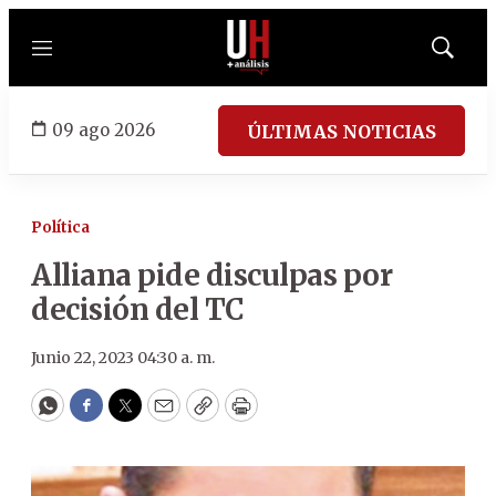
Menú
Mostrar
búsqued
09 ago 2026
ÚLTIMAS NOTICIAS
Política
Alliana pide disculpas por
decisión del TC
Junio 22, 2023 04:30 a. m.
WhatsApp
Facebook
Twitter
Email
Copy
Print