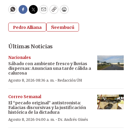
WhatsApp
Facebook
Twitter
Email
Copy
Print
Pedro Alliana
Ñeembucú
Últimas Noticias
Nacionales
Sábado con ambiente fresco y lluvias
dispersas: Anuncian una tarde cálida a
calurosa
·
Agosto 8, 2026 08:36 a. m.
Redacción ÚH
Correo Semanal
El “pecado original” antistronista:
Falacias discursivas y la justificación
histórica de la dictadura
·
Agosto 8, 2026 04:00 a. m.
Dr. Andrés Ginés