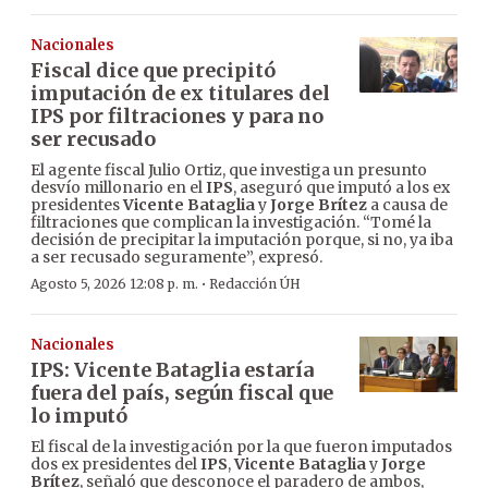
Nacionales
Fiscal dice que precipitó
imputación de ex titulares del
IPS por filtraciones y para no
ser recusado
El agente fiscal Julio Ortiz, que investiga un presunto
desvío millonario en el
IPS
, aseguró que imputó a los ex
presidentes
Vicente Bataglia
y
Jorge Brítez
a causa de
filtraciones que complican la investigación. “Tomé la
decisión de precipitar la imputación porque, si no, ya iba
a ser recusado seguramente”, expresó.
·
Agosto 5, 2026 12:08 p. m.
Redacción ÚH
Nacionales
IPS: Vicente Bataglia estaría
fuera del país, según fiscal que
lo imputó
El fiscal de la investigación por la que fueron imputados
dos ex presidentes del
IPS
,
Vicente Bataglia
y
Jorge
Brítez
, señaló que desconoce el paradero de ambos,