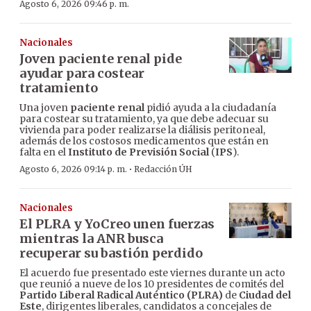
Agosto 6, 2026 09:46 p. m.
Nacionales
Joven paciente renal pide
ayudar para costear
tratamiento
Una joven
paciente renal
pidió ayuda a la ciudadanía
para costear su tratamiento, ya que debe adecuar su
vivienda para poder realizarse la diálisis peritoneal,
además de los costosos medicamentos que están en
falta en el
Instituto de Previsión Social
(
IPS
).
·
Agosto 6, 2026 09:14 p. m.
Redacción ÚH
Nacionales
El PLRA y YoCreo unen fuerzas
mientras la ANR busca
recuperar su bastión perdido
El acuerdo fue presentado este viernes durante un acto
que reunió a nueve de los 10 presidentes de comités del
Partido Liberal Radical Auténtico (PLRA)
de
Ciudad del
Este
, dirigentes liberales, candidatos a concejales de