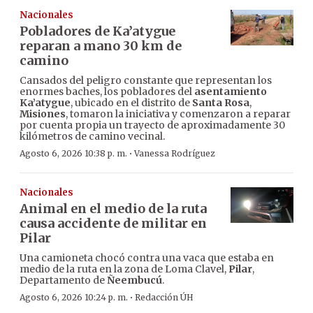
Nacionales
Pobladores de Ka’atygue
reparan a mano 30 km de
camino
Cansados del peligro constante que representan los
enormes baches, los pobladores del
asentamiento
Ka’atygue
, ubicado en el distrito de
Santa Rosa
,
Misiones
, tomaron la iniciativa y comenzaron a reparar
por cuenta propia un trayecto de aproximadamente 30
kilómetros de camino vecinal.
·
Agosto 6, 2026 10:38 p. m.
Vanessa Rodríguez
Nacionales
Animal en el medio de la ruta
causa accidente de militar en
Pilar
Una camioneta chocó contra una vaca que estaba en
medio de la ruta en la zona de Loma Clavel,
Pilar
,
Departamento de
Ñeembucú
.
·
Agosto 6, 2026 10:24 p. m.
Redacción ÚH