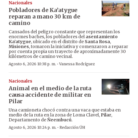
Nacionales
Pobladores de Ka’atygue
reparan a mano 30 km de
camino
Cansados del peligro constante que representan los
enormes baches, los pobladores del
asentamiento
Ka’atygue
, ubicado en el distrito de
Santa Rosa
,
Misiones
, tomaron la iniciativa y comenzaron a reparar
por cuenta propia un trayecto de aproximadamente 30
kilómetros de camino vecinal.
·
Agosto 6, 2026 10:38 p. m.
Vanessa Rodríguez
Nacionales
Animal en el medio de la ruta
causa accidente de militar en
Pilar
Una camioneta chocó contra una vaca que estaba en
medio de la ruta en la zona de Loma Clavel,
Pilar
,
Departamento de
Ñeembucú
.
·
Agosto 6, 2026 10:24 p. m.
Redacción ÚH