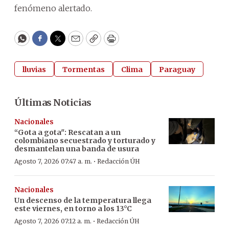
fenómeno alertado.
WhatsApp
Facebook
Twitter
Email
Copy
Print
lluvias
Tormentas
Clima
Paraguay
Últimas Noticias
Nacionales
“Gota a gota": Rescatan a un
colombiano secuestrado y torturado y
desmantelan una banda de usura
·
Agosto 7, 2026 07:47 a. m.
Redacción ÚH
Nacionales
Un descenso de la temperatura llega
este viernes, en torno a los 13°C
·
Agosto 7, 2026 07:12 a. m.
Redacción ÚH