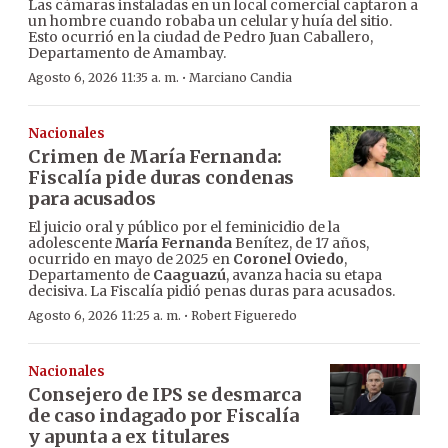
Las cámaras instaladas en un local comercial captaron a
un hombre cuando robaba un celular y huía del sitio.
Esto ocurrió en la ciudad de Pedro Juan Caballero,
Departamento de Amambay.
·
Agosto 6, 2026 11:35 a. m.
Marciano Candia
Nacionales
Crimen de María Fernanda:
Fiscalía pide duras condenas
para acusados
El juicio oral y público por el feminicidio de la
adolescente
María Fernanda
Benítez, de 17 años,
ocurrido en mayo de 2025 en
Coronel Oviedo
,
Departamento de
Caaguazú
, avanza hacia su etapa
decisiva. La Fiscalía pidió penas duras para acusados.
·
Agosto 6, 2026 11:25 a. m.
Robert Figueredo
Nacionales
Consejero de IPS se desmarca
de caso indagado por Fiscalía
y apunta a ex titulares