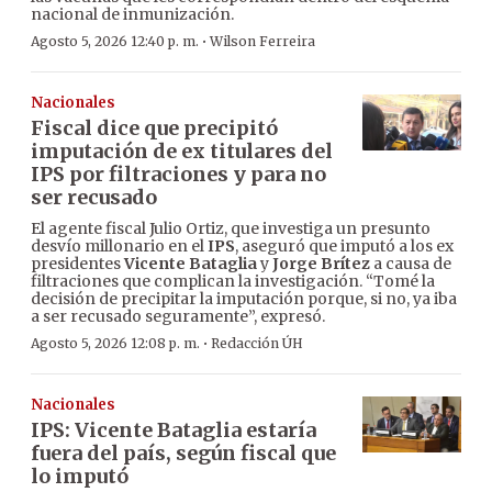
nacional de inmunización.
·
Agosto 5, 2026 12:40 p. m.
Wilson Ferreira
Nacionales
Fiscal dice que precipitó
imputación de ex titulares del
IPS por filtraciones y para no
ser recusado
El agente fiscal Julio Ortiz, que investiga un presunto
desvío millonario en el
IPS
, aseguró que imputó a los ex
presidentes
Vicente Bataglia
y
Jorge Brítez
a causa de
filtraciones que complican la investigación. “Tomé la
decisión de precipitar la imputación porque, si no, ya iba
a ser recusado seguramente”, expresó.
·
Agosto 5, 2026 12:08 p. m.
Redacción ÚH
Nacionales
IPS: Vicente Bataglia estaría
fuera del país, según fiscal que
lo imputó