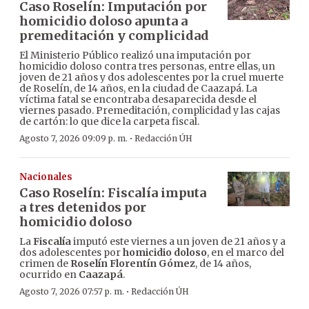
Caso Roselín: Imputación por
homicidio doloso apunta a
premeditación y complicidad
El Ministerio Público realizó una imputación por
homicidio doloso contra tres personas, entre ellas, un
joven de 21 años y dos adolescentes por la cruel muerte
de Roselín, de 14 años, en la ciudad de Caazapá. La
víctima fatal se encontraba desaparecida desde el
viernes pasado. Premeditación, complicidad y las cajas
de cartón: lo que dice la carpeta fiscal.
·
Agosto 7, 2026 09:09 p. m.
Redacción ÚH
Nacionales
Caso Roselín: Fiscalía imputa
a tres detenidos por
homicidio doloso
La
Fiscalía
imputó este viernes a un joven de 21 años y a
dos adolescentes por
homicidio doloso
, en el marco del
crimen de
Roselín Florentín Gómez
, de 14 años,
ocurrido en
Caazapá
.
·
Agosto 7, 2026 07:57 p. m.
Redacción ÚH