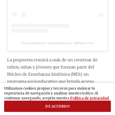
Una publicación compartida por @bless.coro
La propuesta reunirá a más de un centenar de
niños, niñas y jóvenes que forman parte del
Núcleo de Enseñanza Sinfónica (NES), un
programa socioeducativo que brinda acceso
gratuito a la formación musical, especialmente a
Utilizamos cookies propias y terceros para mejorar tu
experiencia de navegación y analizar nuestro tráfico. Al
participantes provenientes de contextos de
continuar navegando, aceptás nuestra
Política de privacidad
.
vulnerabilidad social. La actividad está dirigida a
DE ACUERDO
familias, ex alumnos, autoridades, organizaciones