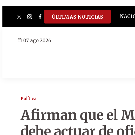
NACI
ÚLTIMAS NOTICIAS
twitter
instagram
facebook
tiktok
youtube
spotify
07 ago 2026
Política
Afirman que el Mi
debe actuar de of