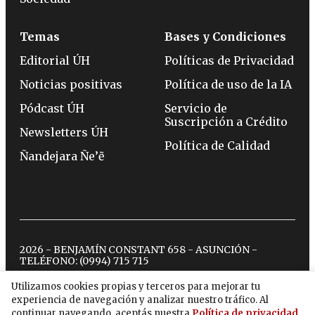
Temas
Bases y Condiciones
Editorial ÚH
Políticas de Privacidad
Noticias positivas
Política de uso de la IA
Pódcast ÚH
Servicio de
Suscripción a Crédito
Newsletters ÚH
Política de Calidad
Ñandejara Ñe’ẽ
2026 - BENJAMÍN CONSTANT 658 - ASUNCIÓN -
TELÉFONO:
(0994) 715 715
Utilizamos cookies propias y terceros para mejorar tu
experiencia de navegación y analizar nuestro tráfico. Al
twitter
instagram
facebook
tiktok
youtube
spotify
continuar navegando, aceptás nuestra
Política de privacidad
.