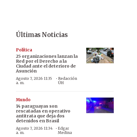
Últimas Noticias
Política
25 organizaciones lanzan la
Red por el Derecho a la
Ciudad ante el deterioro de
Asunción
·
Agosto 7, 2026 11:35
Redacción
a. m.
ÚH
Mundo
14 paraguayas son
rescatadas en operativo
antitrata que deja dos
detenidos en Brasil
·
Agosto 7, 2026 11:34
Edgar
a. m.
Medina