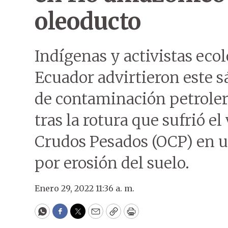
oleoducto
Indígenas y activistas eco
Ecuador advirtieron este s
de contaminación petrolera 
tras la rotura que sufrió e
Crudos Pesados (OCP) en 
por erosión del suelo.
Enero 29, 2022 11:36 a. m.
WhatsApp
Facebook
Twitter
Email
Copy
Print