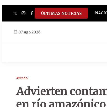
NACI
ÚLTIMAS NOTICIAS
twitter
instagram
facebook
tiktok
youtube
spotify
07 ago 2026
Mundo
Advierten contam
en río amazónico 